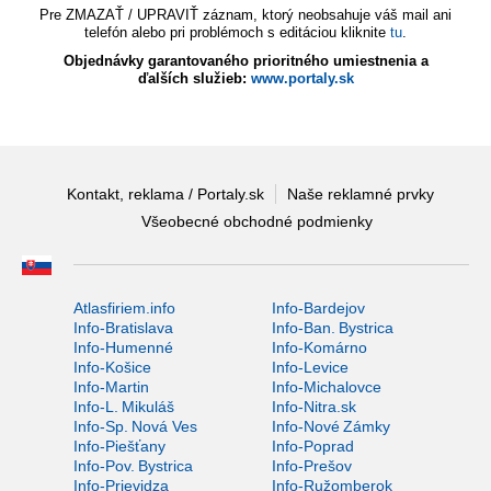
Pre ZMAZAŤ / UPRAVIŤ záznam, ktorý neobsahuje váš mail ani
telefón alebo pri problémoch s editáciou kliknite
tu
.
Objednávky garantovaného prioritného umiestnenia a
ďalších služieb:
www.portaly.sk
Kontakt, reklama / Portaly.sk
Naše reklamné prvky
Všeobecné obchodné podmienky
Atlasfiriem.info
Info-Bardejov
Info-Bratislava
Info-Ban. Bystrica
Info-Humenné
Info-Komárno
Info-Košice
Info-Levice
Info-Martin
Info-Michalovce
Info-L. Mikuláš
Info-Nitra.sk
Info-Sp. Nová Ves
Info-Nové Zámky
Info-Piešťany
Info-Poprad
Info-Pov. Bystrica
Info-Prešov
Info-Prievidza
Info-Ružomberok