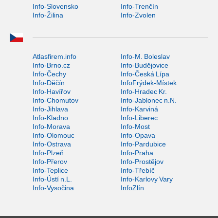
Info-Slovensko
Info-Trenčín
Info-Žilina
Info-Zvolen
Atlasfirem.info
Info-M. Boleslav
Info-Brno.cz
Info-Budějovice
Info-Čechy
Info-Česká Lípa
Info-Děčín
InfoFrýdek-Místek
Info-Havířov
Info-Hradec Kr.
Info-Chomutov
Info-Jablonec n.N.
Info-Jihlava
Info-Karviná
Info-Kladno
Info-Liberec
Info-Morava
Info-Most
Info-Olomouc
Info-Opava
Info-Ostrava
Info-Pardubice
Info-Plzeň
Info-Praha
Info-Přerov
Info-Prostějov
Info-Teplice
Info-Třebíč
Info-Ústí n.L.
Info-Karlovy Vary
Info-Vysočina
InfoZlín