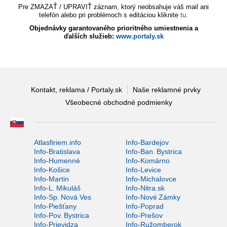
Pre ZMAZAŤ / UPRAVIŤ záznam, ktorý neobsahuje váš mail ani
telefón alebo pri problémoch s editáciou kliknite
tu
.
Objednávky garantovaného prioritného umiestnenia a
ďalších služieb:
www.portaly.sk
Kontakt, reklama / Portaly.sk
Naše reklamné prvky
Všeobecné obchodné podmienky
Atlasfiriem.info
Info-Bardejov
Info-Bratislava
Info-Ban. Bystrica
Info-Humenné
Info-Komárno
Info-Košice
Info-Levice
Info-Martin
Info-Michalovce
Info-L. Mikuláš
Info-Nitra.sk
Info-Sp. Nová Ves
Info-Nové Zámky
Info-Piešťany
Info-Poprad
Info-Pov. Bystrica
Info-Prešov
Info-Prievidza
Info-Ružomberok