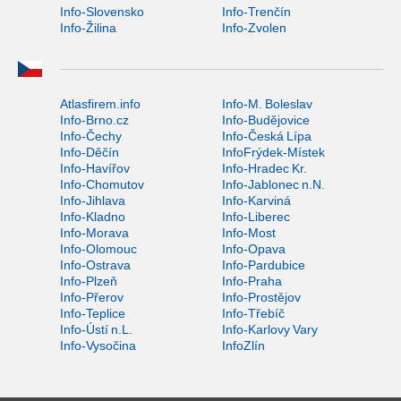
Info-Slovensko
Info-Trenčín
Info-Žilina
Info-Zvolen
Atlasfirem.info
Info-M. Boleslav
Info-Brno.cz
Info-Budějovice
Info-Čechy
Info-Česká Lípa
Info-Děčín
InfoFrýdek-Místek
Info-Havířov
Info-Hradec Kr.
Info-Chomutov
Info-Jablonec n.N.
Info-Jihlava
Info-Karviná
Info-Kladno
Info-Liberec
Info-Morava
Info-Most
Info-Olomouc
Info-Opava
Info-Ostrava
Info-Pardubice
Info-Plzeň
Info-Praha
Info-Přerov
Info-Prostějov
Info-Teplice
Info-Třebíč
Info-Ústí n.L.
Info-Karlovy Vary
Info-Vysočina
InfoZlín