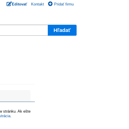
Editovať
Kontakt
Pridať firmu
Hľadať
ww stránku. Ak ešte
strácia
.