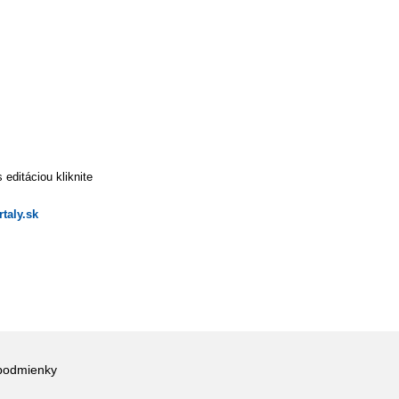
editáciou kliknite
taly.sk
podmienky