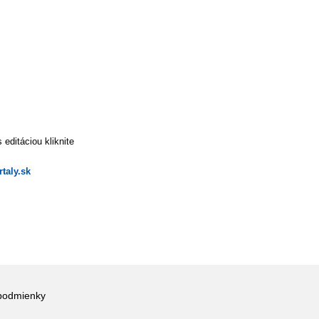
editáciou kliknite
taly.sk
podmienky