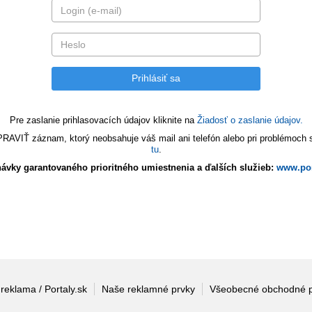
Pre zaslanie prihlasovacích údajov kliknite na
Žiadosť o zaslanie údajov.
VIŤ záznam, ktorý neobsahuje váš mail ani telefón alebo pri problémoch s 
tu
.
ávky garantovaného prioritného umiestnenia a ďalších služieb:
www.por
 reklama / Portaly.sk
Naše reklamné prvky
Všeobecné obchodné 