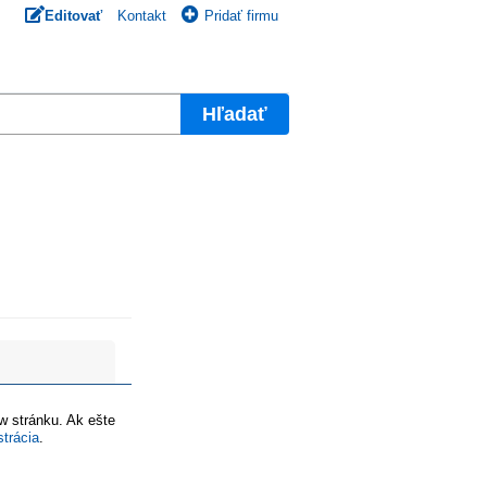
Editovať
Kontakt
Pridať firmu
Hľadať
ww stránku. Ak ešte
strácia
.