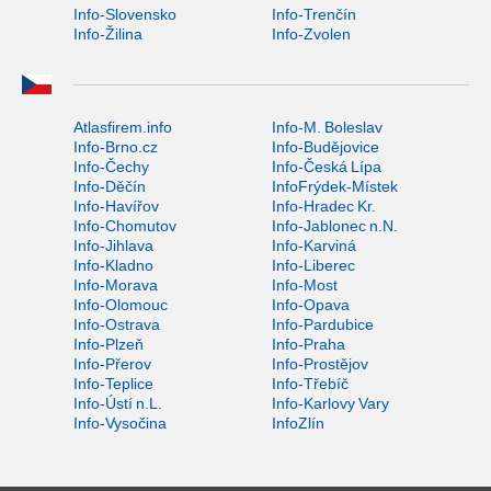
Info-Slovensko
Info-Trenčín
Info-Žilina
Info-Zvolen
Atlasfirem.info
Info-M. Boleslav
Info-Brno.cz
Info-Budějovice
Info-Čechy
Info-Česká Lípa
Info-Děčín
InfoFrýdek-Místek
Info-Havířov
Info-Hradec Kr.
Info-Chomutov
Info-Jablonec n.N.
Info-Jihlava
Info-Karviná
Info-Kladno
Info-Liberec
Info-Morava
Info-Most
Info-Olomouc
Info-Opava
Info-Ostrava
Info-Pardubice
Info-Plzeň
Info-Praha
Info-Přerov
Info-Prostějov
Info-Teplice
Info-Třebíč
Info-Ústí n.L.
Info-Karlovy Vary
Info-Vysočina
InfoZlín