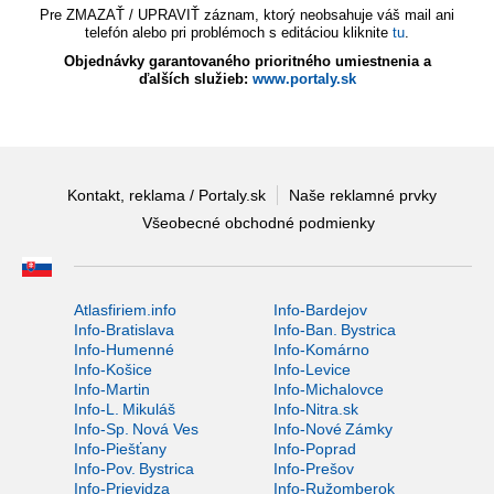
Pre ZMAZAŤ / UPRAVIŤ záznam, ktorý neobsahuje váš mail ani
telefón alebo pri problémoch s editáciou kliknite
tu
.
Objednávky garantovaného prioritného umiestnenia a
ďalších služieb:
www.portaly.sk
Kontakt, reklama / Portaly.sk
Naše reklamné prvky
Všeobecné obchodné podmienky
Atlasfiriem.info
Info-Bardejov
Info-Bratislava
Info-Ban. Bystrica
Info-Humenné
Info-Komárno
Info-Košice
Info-Levice
Info-Martin
Info-Michalovce
Info-L. Mikuláš
Info-Nitra.sk
Info-Sp. Nová Ves
Info-Nové Zámky
Info-Piešťany
Info-Poprad
Info-Pov. Bystrica
Info-Prešov
Info-Prievidza
Info-Ružomberok