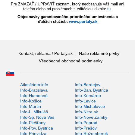
Pre ZMAZAŤ / UPRAVIŤ záznam, ktorý neobsahuje váš mail ani
telefón alebo pri problémoch s editáciou kliknite
tu
.
Objednávky garantovaného prioritného umiestnenia a
ďalších služieb:
www.portaly.sk
Kontakt, reklama / Portaly.sk
Naše reklamné prvky
Všeobecné obchodné podmienky
Atlasfiriem.info
Info-Bardejov
Info-Bratislava
Info-Ban. Bystrica
Info-Humenné
Info-Komárno
Info-Košice
Info-Levice
Info-Martin
Info-Michalovce
Info-L. Mikuláš
Info-Nitra.sk
Info-Sp. Nová Ves
Info-Nové Zámky
Info-Piešťany
Info-Poprad
Info-Pov. Bystrica
Info-Prešov
Info-Prievidza
Info-Ružomberok