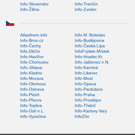
Info-Slovensko
Info-Trenčín
Info-Žilina
Info-Zvolen
Atlasfirem.info
Info-M. Boleslav
Info-Brno.cz
Info-Budějovice
Info-Čechy
Info-Česká Lípa
Info-Děčín
InfoFrýdek-Místek
Info-Havířov
Info-Hradec Kr.
Info-Chomutov
Info-Jablonec n.N.
Info-Jihlava
Info-Karviná
Info-Kladno
Info-Liberec
Info-Morava
Info-Most
Info-Olomouc
Info-Opava
Info-Ostrava
Info-Pardubice
Info-Plzeň
Info-Praha
Info-Přerov
Info-Prostějov
Info-Teplice
Info-Třebíč
Info-Ústí n.L.
Info-Karlovy Vary
Info-Vysočina
InfoZlín