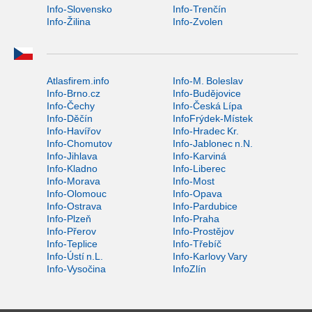
Info-Slovensko
Info-Trenčín
Info-Žilina
Info-Zvolen
Atlasfirem.info
Info-M. Boleslav
Info-Brno.cz
Info-Budějovice
Info-Čechy
Info-Česká Lípa
Info-Děčín
InfoFrýdek-Místek
Info-Havířov
Info-Hradec Kr.
Info-Chomutov
Info-Jablonec n.N.
Info-Jihlava
Info-Karviná
Info-Kladno
Info-Liberec
Info-Morava
Info-Most
Info-Olomouc
Info-Opava
Info-Ostrava
Info-Pardubice
Info-Plzeň
Info-Praha
Info-Přerov
Info-Prostějov
Info-Teplice
Info-Třebíč
Info-Ústí n.L.
Info-Karlovy Vary
Info-Vysočina
InfoZlín