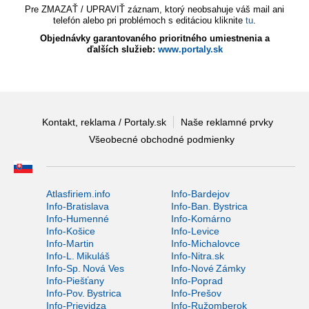
Pre ZMAZAŤ / UPRAVIŤ záznam, ktorý neobsahuje váš mail ani
telefón alebo pri problémoch s editáciou kliknite
tu
.
Objednávky garantovaného prioritného umiestnenia a
ďalších služieb:
www.portaly.sk
Kontakt, reklama / Portaly.sk
Naše reklamné prvky
Všeobecné obchodné podmienky
Atlasfiriem.info
Info-Bardejov
Info-Bratislava
Info-Ban. Bystrica
Info-Humenné
Info-Komárno
Info-Košice
Info-Levice
Info-Martin
Info-Michalovce
Info-L. Mikuláš
Info-Nitra.sk
Info-Sp. Nová Ves
Info-Nové Zámky
Info-Piešťany
Info-Poprad
Info-Pov. Bystrica
Info-Prešov
Info-Prievidza
Info-Ružomberok