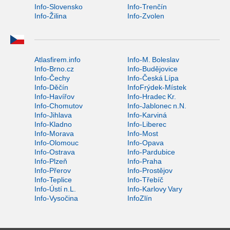
Info-Slovensko
Info-Trenčín
Info-Žilina
Info-Zvolen
Atlasfirem.info
Info-M. Boleslav
Info-Brno.cz
Info-Budějovice
Info-Čechy
Info-Česká Lípa
Info-Děčín
InfoFrýdek-Místek
Info-Havířov
Info-Hradec Kr.
Info-Chomutov
Info-Jablonec n.N.
Info-Jihlava
Info-Karviná
Info-Kladno
Info-Liberec
Info-Morava
Info-Most
Info-Olomouc
Info-Opava
Info-Ostrava
Info-Pardubice
Info-Plzeň
Info-Praha
Info-Přerov
Info-Prostějov
Info-Teplice
Info-Třebíč
Info-Ústí n.L.
Info-Karlovy Vary
Info-Vysočina
InfoZlín