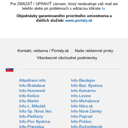
Pre ZMAZAŤ / UPRAVIŤ záznam, ktorý neobsahuje váš mail ani
telefón alebo pri problémoch s editáciou kliknite
tu
.
Objednávky garantovaného prioritného umiestnenia a
ďalších služieb:
www.portaly.sk
Kontakt, reklama / Portaly.sk
Naše reklamné prvky
Všeobecné obchodné podmienky
Atlasfiriem.info
Info-Bardejov
Info-Bratislava
Info-Ban. Bystrica
Info-Humenné
Info-Komárno
Info-Košice
Info-Levice
Info-Martin
Info-Michalovce
Info-L. Mikuláš
Info-Nitra.sk
Info-Sp. Nová Ves
Info-Nové Zámky
Info-Piešťany
Info-Poprad
Info-Pov. Bystrica
Info-Prešov
Info-Prievidza
Info-Ružomberok