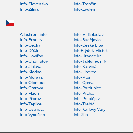
Info-Slovensko
Info-Trenčín
Info-Žilina
Info-Zvolen
Atlasfirem.info
Info-M. Boleslav
Info-Brno.cz
Info-Budějovice
Info-Čechy
Info-Česká Lípa
Info-Děčín
InfoFrýdek-Místek
Info-Havířov
Info-Hradec Kr.
Info-Chomutov
Info-Jablonec n.N.
Info-Jihlava
Info-Karviná
Info-Kladno
Info-Liberec
Info-Morava
Info-Most
Info-Olomouc
Info-Opava
Info-Ostrava
Info-Pardubice
Info-Plzeň
Info-Praha
Info-Přerov
Info-Prostějov
Info-Teplice
Info-Třebíč
Info-Ústí n.L.
Info-Karlovy Vary
Info-Vysočina
InfoZlín