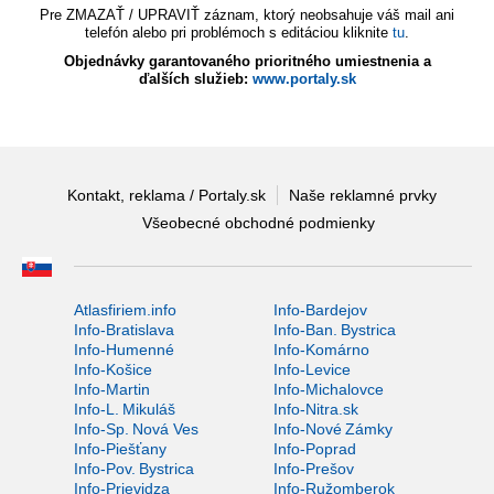
Pre ZMAZAŤ / UPRAVIŤ záznam, ktorý neobsahuje váš mail ani
telefón alebo pri problémoch s editáciou kliknite
tu
.
Objednávky garantovaného prioritného umiestnenia a
ďalších služieb:
www.portaly.sk
Kontakt, reklama / Portaly.sk
Naše reklamné prvky
Všeobecné obchodné podmienky
Atlasfiriem.info
Info-Bardejov
Info-Bratislava
Info-Ban. Bystrica
Info-Humenné
Info-Komárno
Info-Košice
Info-Levice
Info-Martin
Info-Michalovce
Info-L. Mikuláš
Info-Nitra.sk
Info-Sp. Nová Ves
Info-Nové Zámky
Info-Piešťany
Info-Poprad
Info-Pov. Bystrica
Info-Prešov
Info-Prievidza
Info-Ružomberok