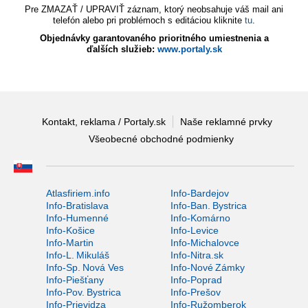
Pre ZMAZAŤ / UPRAVIŤ záznam, ktorý neobsahuje váš mail ani
telefón alebo pri problémoch s editáciou kliknite
tu
.
Objednávky garantovaného prioritného umiestnenia a
ďalších služieb:
www.portaly.sk
Kontakt, reklama / Portaly.sk
Naše reklamné prvky
Všeobecné obchodné podmienky
Atlasfiriem.info
Info-Bardejov
Info-Bratislava
Info-Ban. Bystrica
Info-Humenné
Info-Komárno
Info-Košice
Info-Levice
Info-Martin
Info-Michalovce
Info-L. Mikuláš
Info-Nitra.sk
Info-Sp. Nová Ves
Info-Nové Zámky
Info-Piešťany
Info-Poprad
Info-Pov. Bystrica
Info-Prešov
Info-Prievidza
Info-Ružomberok