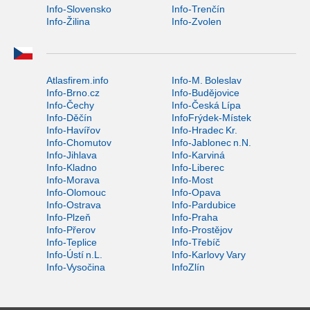
Info-Slovensko
Info-Trenčín
Info-Žilina
Info-Zvolen
Atlasfirem.info
Info-M. Boleslav
Info-Brno.cz
Info-Budějovice
Info-Čechy
Info-Česká Lípa
Info-Děčín
InfoFrýdek-Místek
Info-Havířov
Info-Hradec Kr.
Info-Chomutov
Info-Jablonec n.N.
Info-Jihlava
Info-Karviná
Info-Kladno
Info-Liberec
Info-Morava
Info-Most
Info-Olomouc
Info-Opava
Info-Ostrava
Info-Pardubice
Info-Plzeň
Info-Praha
Info-Přerov
Info-Prostějov
Info-Teplice
Info-Třebíč
Info-Ústí n.L.
Info-Karlovy Vary
Info-Vysočina
InfoZlín