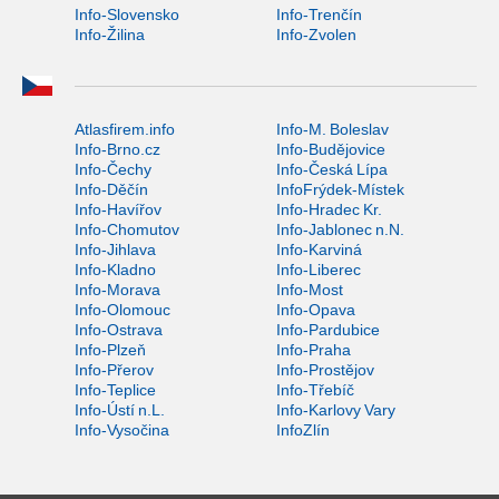
Info-Slovensko
Info-Trenčín
Info-Žilina
Info-Zvolen
Atlasfirem.info
Info-M. Boleslav
Info-Brno.cz
Info-Budějovice
Info-Čechy
Info-Česká Lípa
Info-Děčín
InfoFrýdek-Místek
Info-Havířov
Info-Hradec Kr.
Info-Chomutov
Info-Jablonec n.N.
Info-Jihlava
Info-Karviná
Info-Kladno
Info-Liberec
Info-Morava
Info-Most
Info-Olomouc
Info-Opava
Info-Ostrava
Info-Pardubice
Info-Plzeň
Info-Praha
Info-Přerov
Info-Prostějov
Info-Teplice
Info-Třebíč
Info-Ústí n.L.
Info-Karlovy Vary
Info-Vysočina
InfoZlín