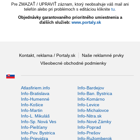
Pre ZMAZAŤ / UPRAVIŤ záznam, ktorý neobsahuje váš mail ani
telefón alebo pri problémoch s editáciou kliknite
tu
.
Objednávky garantovaného prioritného umiestnenia a
ďalších služieb:
www.portaly.sk
Kontakt, reklama / Portaly.sk
Naše reklamné prvky
Všeobecné obchodné podmienky
Atlasfiriem.info
Info-Bardejov
Info-Bratislava
Info-Ban. Bystrica
Info-Humenné
Info-Komárno
Info-Košice
Info-Levice
Info-Martin
Info-Michalovce
Info-L. Mikuláš
Info-Nitra.sk
Info-Sp. Nová Ves
Info-Nové Zámky
Info-Piešťany
Info-Poprad
Info-Pov. Bystrica
Info-Prešov
Info-Prievidza
Info-Ružomberok