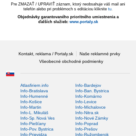
Pre ZMAZAŤ / UPRAVIŤ záznam, ktorý neobsahuje váš mail ani
telefón alebo pri problémoch s editáciou kliknite
tu
.
Objednávky garantovaného prioritného umiestnenia a
ďalších služieb:
www.portaly.sk
Kontakt, reklama / Portaly.sk
Naše reklamné prvky
Všeobecné obchodné podmienky
Atlasfiriem.info
Info-Bardejov
Info-Bratislava
Info-Ban. Bystrica
Info-Humenné
Info-Komárno
Info-Košice
Info-Levice
Info-Martin
Info-Michalovce
Info-L. Mikuláš
Info-Nitra.sk
Info-Sp. Nová Ves
Info-Nové Zámky
Info-Piešťany
Info-Poprad
Info-Pov. Bystrica
Info-Prešov
Info-Prievidza
Info-Ružomberok