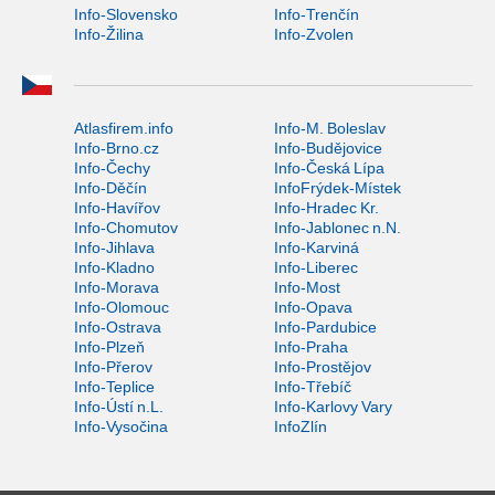
Info-Slovensko
Info-Trenčín
Info-Žilina
Info-Zvolen
Atlasfirem.info
Info-M. Boleslav
Info-Brno.cz
Info-Budějovice
Info-Čechy
Info-Česká Lípa
Info-Děčín
InfoFrýdek-Místek
Info-Havířov
Info-Hradec Kr.
Info-Chomutov
Info-Jablonec n.N.
Info-Jihlava
Info-Karviná
Info-Kladno
Info-Liberec
Info-Morava
Info-Most
Info-Olomouc
Info-Opava
Info-Ostrava
Info-Pardubice
Info-Plzeň
Info-Praha
Info-Přerov
Info-Prostějov
Info-Teplice
Info-Třebíč
Info-Ústí n.L.
Info-Karlovy Vary
Info-Vysočina
InfoZlín