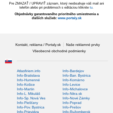
Pre ZMAZAŤ / UPRAVIŤ záznam, ktorý neobsahuje váš mail ani
telefón alebo pri problémoch s editáciou kliknite
tu
.
Objednávky garantovaného prioritného umiestnenia a
ďalších služieb:
www.portaly.sk
Kontakt, reklama / Portaly.sk
Naše reklamné prvky
Všeobecné obchodné podmienky
Atlasfiriem.info
Info-Bardejov
Info-Bratislava
Info-Ban. Bystrica
Info-Humenné
Info-Komárno
Info-Košice
Info-Levice
Info-Martin
Info-Michalovce
Info-L. Mikuláš
Info-Nitra.sk
Info-Sp. Nová Ves
Info-Nové Zámky
Info-Piešťany
Info-Poprad
Info-Pov. Bystrica
Info-Prešov
Info-Prievidza
Info-Ružomberok