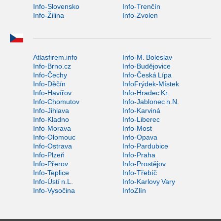
Info-Slovensko
Info-Trenčín
Info-Žilina
Info-Zvolen
Atlasfirem.info
Info-M. Boleslav
Info-Brno.cz
Info-Budějovice
Info-Čechy
Info-Česká Lípa
Info-Děčín
InfoFrýdek-Místek
Info-Havířov
Info-Hradec Kr.
Info-Chomutov
Info-Jablonec n.N.
Info-Jihlava
Info-Karviná
Info-Kladno
Info-Liberec
Info-Morava
Info-Most
Info-Olomouc
Info-Opava
Info-Ostrava
Info-Pardubice
Info-Plzeň
Info-Praha
Info-Přerov
Info-Prostějov
Info-Teplice
Info-Třebíč
Info-Ústí n.L.
Info-Karlovy Vary
Info-Vysočina
InfoZlín