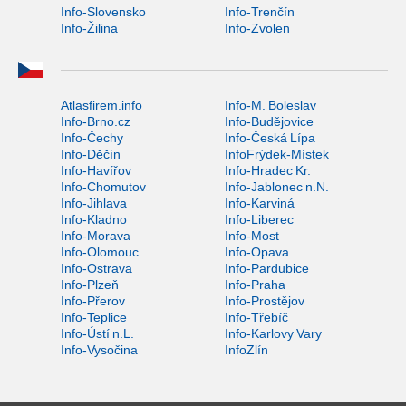
Info-Slovensko
Info-Trenčín
Info-Žilina
Info-Zvolen
Atlasfirem.info
Info-M. Boleslav
Info-Brno.cz
Info-Budějovice
Info-Čechy
Info-Česká Lípa
Info-Děčín
InfoFrýdek-Místek
Info-Havířov
Info-Hradec Kr.
Info-Chomutov
Info-Jablonec n.N.
Info-Jihlava
Info-Karviná
Info-Kladno
Info-Liberec
Info-Morava
Info-Most
Info-Olomouc
Info-Opava
Info-Ostrava
Info-Pardubice
Info-Plzeň
Info-Praha
Info-Přerov
Info-Prostějov
Info-Teplice
Info-Třebíč
Info-Ústí n.L.
Info-Karlovy Vary
Info-Vysočina
InfoZlín