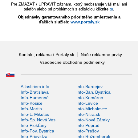
Pre ZMAZAŤ / UPRAVIŤ záznam, ktorý neobsahuje váš mail ani
telefón alebo pri problémoch s editáciou kliknite
tu
.
Objednávky garantovaného prioritného umiestnenia a
ďalších služieb:
www.portaly.sk
Kontakt, reklama / Portaly.sk
Naše reklamné prvky
Všeobecné obchodné podmienky
Atlasfiriem.info
Info-Bardejov
Info-Bratislava
Info-Ban. Bystrica
Info-Humenné
Info-Komárno
Info-Košice
Info-Levice
Info-Martin
Info-Michalovce
Info-L. Mikuláš
Info-Nitra.sk
Info-Sp. Nová Ves
Info-Nové Zámky
Info-Piešťany
Info-Poprad
Info-Pov. Bystrica
Info-Prešov
Info-Prievidza
Info-Ružomberok