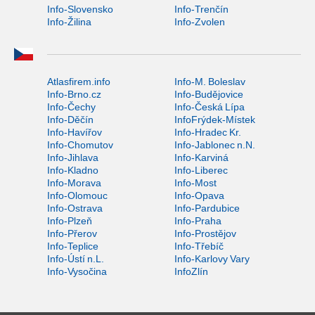
Info-Slovensko
Info-Trenčín
Info-Žilina
Info-Zvolen
Atlasfirem.info
Info-M. Boleslav
Info-Brno.cz
Info-Budějovice
Info-Čechy
Info-Česká Lípa
Info-Děčín
InfoFrýdek-Místek
Info-Havířov
Info-Hradec Kr.
Info-Chomutov
Info-Jablonec n.N.
Info-Jihlava
Info-Karviná
Info-Kladno
Info-Liberec
Info-Morava
Info-Most
Info-Olomouc
Info-Opava
Info-Ostrava
Info-Pardubice
Info-Plzeň
Info-Praha
Info-Přerov
Info-Prostějov
Info-Teplice
Info-Třebíč
Info-Ústí n.L.
Info-Karlovy Vary
Info-Vysočina
InfoZlín