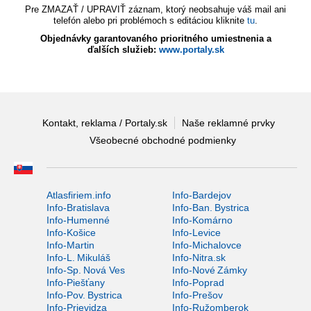
Pre ZMAZAŤ / UPRAVIŤ záznam, ktorý neobsahuje váš mail ani
telefón alebo pri problémoch s editáciou kliknite
tu
.
Objednávky garantovaného prioritného umiestnenia a
ďalších služieb:
www.portaly.sk
Kontakt, reklama / Portaly.sk
Naše reklamné prvky
Všeobecné obchodné podmienky
Atlasfiriem.info
Info-Bardejov
Info-Bratislava
Info-Ban. Bystrica
Info-Humenné
Info-Komárno
Info-Košice
Info-Levice
Info-Martin
Info-Michalovce
Info-L. Mikuláš
Info-Nitra.sk
Info-Sp. Nová Ves
Info-Nové Zámky
Info-Piešťany
Info-Poprad
Info-Pov. Bystrica
Info-Prešov
Info-Prievidza
Info-Ružomberok