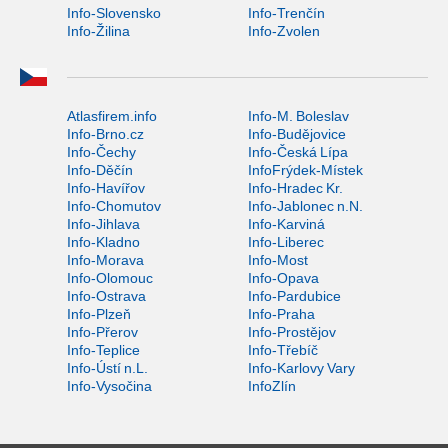
Info-Slovensko
Info-Trenčín
Info-Žilina
Info-Zvolen
Atlasfirem.info
Info-M. Boleslav
Info-Brno.cz
Info-Budějovice
Info-Čechy
Info-Česká Lípa
Info-Děčín
InfoFrýdek-Místek
Info-Havířov
Info-Hradec Kr.
Info-Chomutov
Info-Jablonec n.N.
Info-Jihlava
Info-Karviná
Info-Kladno
Info-Liberec
Info-Morava
Info-Most
Info-Olomouc
Info-Opava
Info-Ostrava
Info-Pardubice
Info-Plzeň
Info-Praha
Info-Přerov
Info-Prostějov
Info-Teplice
Info-Třebíč
Info-Ústí n.L.
Info-Karlovy Vary
Info-Vysočina
InfoZlín