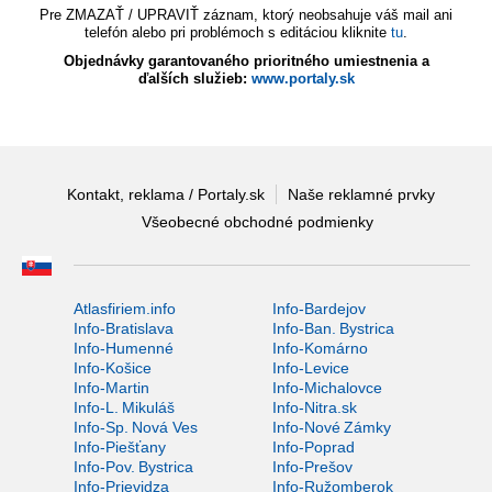
Pre ZMAZAŤ / UPRAVIŤ záznam, ktorý neobsahuje váš mail ani
telefón alebo pri problémoch s editáciou kliknite
tu
.
Objednávky garantovaného prioritného umiestnenia a
ďalších služieb:
www.portaly.sk
Kontakt, reklama / Portaly.sk
Naše reklamné prvky
Všeobecné obchodné podmienky
Atlasfiriem.info
Info-Bardejov
Info-Bratislava
Info-Ban. Bystrica
Info-Humenné
Info-Komárno
Info-Košice
Info-Levice
Info-Martin
Info-Michalovce
Info-L. Mikuláš
Info-Nitra.sk
Info-Sp. Nová Ves
Info-Nové Zámky
Info-Piešťany
Info-Poprad
Info-Pov. Bystrica
Info-Prešov
Info-Prievidza
Info-Ružomberok