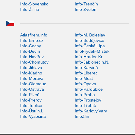
Info-Slovensko
Info-Trenčín
Info-Žilina
Info-Zvolen
Atlasfirem.info
Info-M. Boleslav
Info-Brno.cz
Info-Budějovice
Info-Čechy
Info-Česká Lípa
Info-Děčín
InfoFrýdek-Místek
Info-Havířov
Info-Hradec Kr.
Info-Chomutov
Info-Jablonec n.N.
Info-Jihlava
Info-Karviná
Info-Kladno
Info-Liberec
Info-Morava
Info-Most
Info-Olomouc
Info-Opava
Info-Ostrava
Info-Pardubice
Info-Plzeň
Info-Praha
Info-Přerov
Info-Prostějov
Info-Teplice
Info-Třebíč
Info-Ústí n.L.
Info-Karlovy Vary
Info-Vysočina
InfoZlín