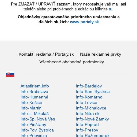
Pre ZMAZAŤ / UPRAVIŤ záznam, ktorý neobsahuje váš mail ani
telefón alebo pri problémoch s editáciou kliknite
tu
.
Objednávky garantovaného prioritného umiestnenia a
ďalších služieb:
www.portaly.sk
Kontakt, reklama / Portaly.sk
Naše reklamné prvky
Všeobecné obchodné podmienky
Atlasfiriem.info
Info-Bardejov
Info-Bratislava
Info-Ban. Bystrica
Info-Humenné
Info-Komárno
Info-Košice
Info-Levice
Info-Martin
Info-Michalovce
Info-L. Mikuláš
Info-Nitra.sk
Info-Sp. Nová Ves
Info-Nové Zámky
Info-Piešťany
Info-Poprad
Info-Pov. Bystrica
Info-Prešov
Info-Prievidza
Info-Ružomberok