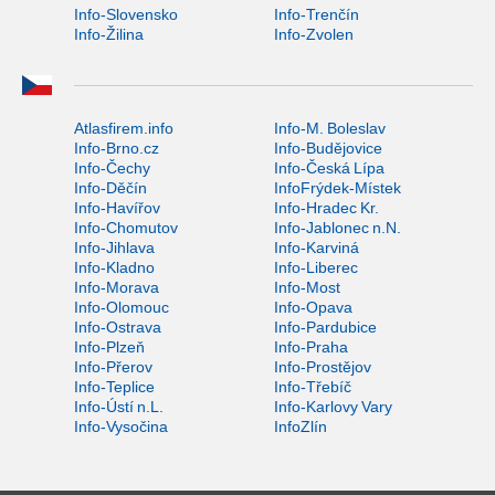
Info-Slovensko
Info-Trenčín
Info-Žilina
Info-Zvolen
Atlasfirem.info
Info-M. Boleslav
Info-Brno.cz
Info-Budějovice
Info-Čechy
Info-Česká Lípa
Info-Děčín
InfoFrýdek-Místek
Info-Havířov
Info-Hradec Kr.
Info-Chomutov
Info-Jablonec n.N.
Info-Jihlava
Info-Karviná
Info-Kladno
Info-Liberec
Info-Morava
Info-Most
Info-Olomouc
Info-Opava
Info-Ostrava
Info-Pardubice
Info-Plzeň
Info-Praha
Info-Přerov
Info-Prostějov
Info-Teplice
Info-Třebíč
Info-Ústí n.L.
Info-Karlovy Vary
Info-Vysočina
InfoZlín