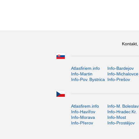
Kontakt,
Atlasfiriem.info
Info-Bardejov
Info-Martin
Info-Michalovce
Info-Pov. Bystrica
Info-Prešov
Atlasfirem.info
Info-M. Boleslav
Info-Havířov
Info-Hradec Kr.
Info-Morava
Info-Most
Info-Přerov
Info-Prostějov