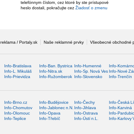
telefónnym číslom, cez ktoré by ste prístupové
heslo dostali, pokračujte cez
Žiadosť o zmenu
 reklama / Portaly.sk
Naše reklamné prvky
Všeobecné obchodné 
Info-Bratislava
Info-Ban. Bystrica
Info-Humenné
Info-Komárn
Info-L. Mikuláš
Info-Nitra.sk
Info-Sp. Nová Ves
Info-Nové Z
Info-Prievidza
Info-Ružomberok
Info-Slovensko
Info-Trenčín
Info-Brno.cz
Info-Budějovice
Info-Čechy
Info-Česká L
Info-Chomutov
Info-Jablonec n.N.
Info-Jihlava
Info-Karviná
Info-Olomouc
Info-Opava
Info-Ostrava
Info-Pardubi
Info-Teplice
Info-Třebíč
Info-Ústí n.L.
Info-Karlovy 