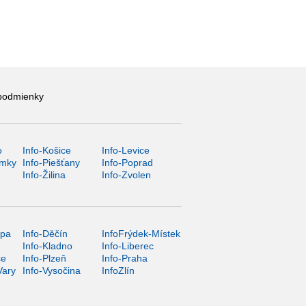
podmienky
o
Info-Košice
Info-Levice
ámky
Info-Piešťany
Info-Poprad
Info-Žilina
Info-Zvolen
ípa
Info-Děčín
InfoFrýdek-Místek
Info-Kladno
Info-Liberec
ce
Info-Plzeň
Info-Praha
Vary
Info-Vysočina
InfoZlín