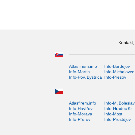
Kontakt,
Atlasfiriem.info
Info-Bardejov
Info-Martin
Info-Michalovce
Info-Pov. Bystrica
Info-Prešov
Atlasfirem.info
Info-M. Boleslav
Info-Havířov
Info-Hradec Kr.
Info-Morava
Info-Most
Info-Přerov
Info-Prostějov