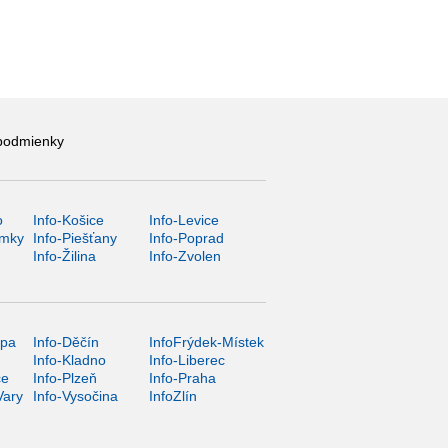
podmienky
o
Info-Košice
Info-Levice
ámky
Info-Piešťany
Info-Poprad
Info-Žilina
Info-Zvolen
ípa
Info-Děčín
InfoFrýdek-Místek
Info-Kladno
Info-Liberec
ce
Info-Plzeň
Info-Praha
Vary
Info-Vysočina
InfoZlín