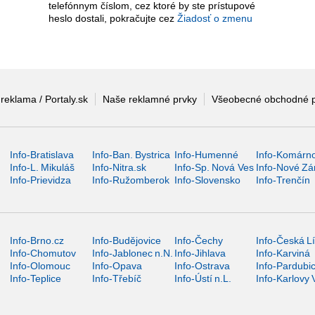
telefónnym číslom, cez ktoré by ste prístupové
heslo dostali, pokračujte cez
Žiadosť o zmenu
 reklama / Portaly.sk
Naše reklamné prvky
Všeobecné obchodné 
Info-Bratislava
Info-Ban. Bystrica
Info-Humenné
Info-Komárn
Info-L. Mikuláš
Info-Nitra.sk
Info-Sp. Nová Ves
Info-Nové Z
Info-Prievidza
Info-Ružomberok
Info-Slovensko
Info-Trenčín
Info-Brno.cz
Info-Budějovice
Info-Čechy
Info-Česká L
Info-Chomutov
Info-Jablonec n.N.
Info-Jihlava
Info-Karviná
Info-Olomouc
Info-Opava
Info-Ostrava
Info-Pardubi
Info-Teplice
Info-Třebíč
Info-Ústí n.L.
Info-Karlovy 