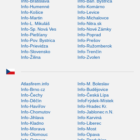
Info-Bratislava
Info-Ban. Bystrica
Info-Humenné
Info-Komárno
Info-Košice
Info-Levice
Info-Martin
Info-Michalovce
Info-L. Mikuláš
Info-Nitra.sk
Info-Sp. Nová Ves
Info-Nové Zámky
Info-Piešťany
Info-Poprad
Info-Pov. Bystrica
Info-Prešov
Info-Prievidza
Info-Ružomberok
Info-Slovensko
Info-Trenčín
Info-Žilina
Info-Zvolen
Atlasfirem.info
Info-M. Boleslav
Info-Brno.cz
Info-Budějovice
Info-Čechy
Info-Česká Lípa
Info-Děčín
InfoFrýdek-Místek
Info-Havířov
Info-Hradec Kr.
Info-Chomutov
Info-Jablonec n.N.
Info-Jihlava
Info-Karviná
Info-Kladno
Info-Liberec
Info-Morava
Info-Most
Info-Olomouc
Info-Opava