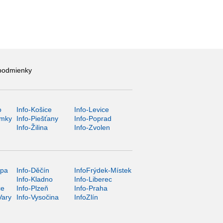
podmienky
o
Info-Košice
Info-Levice
ámky
Info-Piešťany
Info-Poprad
Info-Žilina
Info-Zvolen
ípa
Info-Děčín
InfoFrýdek-Místek
Info-Kladno
Info-Liberec
ce
Info-Plzeň
Info-Praha
Vary
Info-Vysočina
InfoZlín