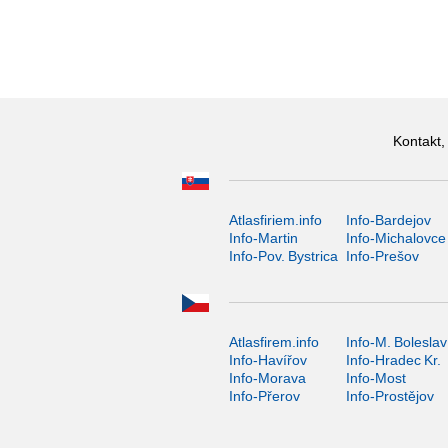
Kontakt,
Atlasfiriem.info
Info-Bardejov
Info-Martin
Info-Michalovce
Info-Pov. Bystrica
Info-Prešov
Atlasfirem.info
Info-M. Boleslav
Info-Havířov
Info-Hradec Kr.
Info-Morava
Info-Most
Info-Přerov
Info-Prostějov