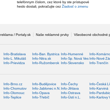
telefónnym číslom, cez ktoré by ste prístupové
heslo dostali, pokračujte cez
Žiadosť o zmenu
 reklama / Portaly.sk
Naše reklamné prvky
Všeobecné obchodné 
Info-Bratislava
Info-Ban. Bystrica
Info-Humenné
Info-Komárn
Info-L. Mikuláš
Info-Nitra.sk
Info-Sp. Nová Ves
Info-Nové Z
Info-Prievidza
Info-Ružomberok
Info-Slovensko
Info-Trenčín
Info-Brno.cz
Info-Budějovice
Info-Čechy
Info-Česká L
Info-Chomutov
Info-Jablonec n.N.
Info-Jihlava
Info-Karviná
Info-Olomouc
Info-Opava
Info-Ostrava
Info-Pardubi
Info-Teplice
Info-Třebíč
Info-Ústí n.L.
Info-Karlovy 