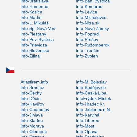
Info-Bratislava
Info-Ban. Bystrica
Info-Humenné
Info-Komárno
Info-Košice
Info-Levice
Info-Martin
Info-Michalovce
Info-L. Mikuláš
Info-Nitra.sk
Info-Sp. Nová Ves
Info-Nové Zámky
Info-Piešťany
Info-Poprad
Info-Pov. Bystrica
Info-Prešov
Info-Prievidza
Info-Ružomberok
Info-Slovensko
Info-Trenčín
Info-Žilina
Info-Zvolen
Atlasfirem.info
Info-M. Boleslav
Info-Brno.cz
Info-Budějovice
Info-Čechy
Info-Česká Lípa
Info-Děčín
InfoFrýdek-Místek
Info-Havířov
Info-Hradec Kr.
Info-Chomutov
Info-Jablonec n.N.
Info-Jihlava
Info-Karviná
Info-Kladno
Info-Liberec
Info-Morava
Info-Most
Info-Olomouc
Info-Opava