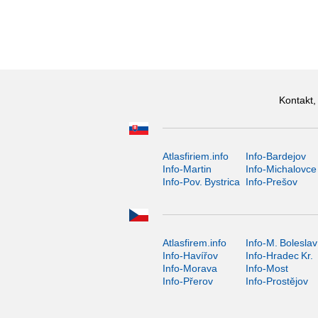
Kontakt,
Atlasfiriem.info
Info-Bardejov
Info-Martin
Info-Michalovce
Info-Pov. Bystrica
Info-Prešov
Atlasfirem.info
Info-M. Boleslav
Info-Havířov
Info-Hradec Kr.
Info-Morava
Info-Most
Info-Přerov
Info-Prostějov