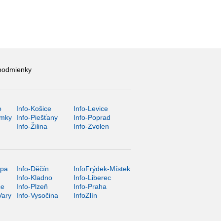
podmienky
o
Info-Košice
Info-Levice
ámky
Info-Piešťany
Info-Poprad
Info-Žilina
Info-Zvolen
ípa
Info-Děčín
InfoFrýdek-Místek
Info-Kladno
Info-Liberec
ce
Info-Plzeň
Info-Praha
Vary
Info-Vysočina
InfoZlín