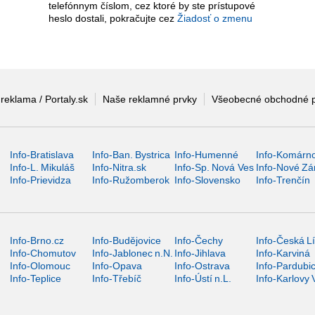
telefónnym číslom, cez ktoré by ste prístupové
heslo dostali, pokračujte cez
Žiadosť o zmenu
 reklama / Portaly.sk
Naše reklamné prvky
Všeobecné obchodné 
Info-Bratislava
Info-Ban. Bystrica
Info-Humenné
Info-Komárn
Info-L. Mikuláš
Info-Nitra.sk
Info-Sp. Nová Ves
Info-Nové Z
Info-Prievidza
Info-Ružomberok
Info-Slovensko
Info-Trenčín
Info-Brno.cz
Info-Budějovice
Info-Čechy
Info-Česká L
Info-Chomutov
Info-Jablonec n.N.
Info-Jihlava
Info-Karviná
Info-Olomouc
Info-Opava
Info-Ostrava
Info-Pardubi
Info-Teplice
Info-Třebíč
Info-Ústí n.L.
Info-Karlovy 